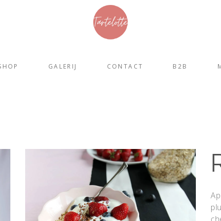
SHOP
GALERIJ
CONTACT
B2B
Ap
pl
ch