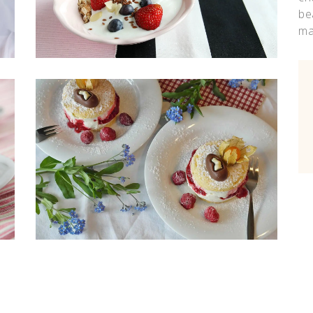
be
ma