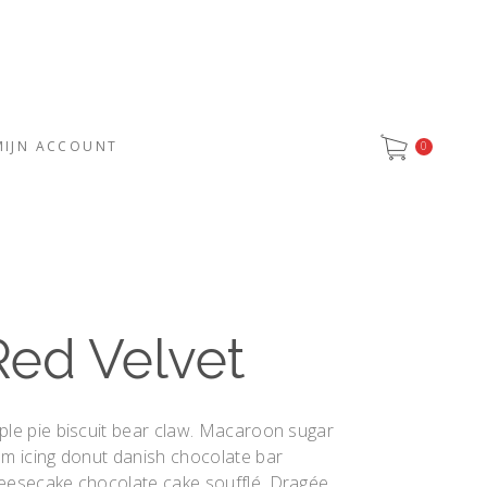
MIJN ACCOUNT
0
Red Velvet
ple pie biscuit bear claw. Macaroon sugar
um icing donut danish chocolate bar
eesecake chocolate cake soufflé. Dragée